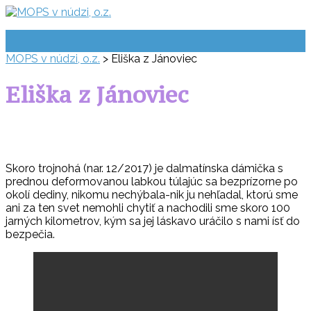
Prejsť
na
obsah
MOPS v núdzi, o.z.
>
Eliška z Jánoviec
Eliška z Jánoviec
Skoro trojnohá (nar. 12/2017) je dalmatínska dámička s
prednou deformovanou labkou túlajúc sa bezprízorne po
okolí dediny, nikomu nechýbala-nik ju nehľadal, ktorú sme
ani za ten svet nemohli chytiť a nachodili sme skoro 100
jarných kilometrov, kým sa jej láskavo uráčilo s nami ísť do
bezpečia.