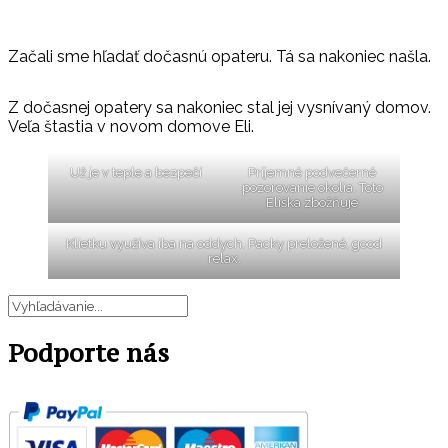
Začali sme hľadať dočasnú opateru. Tá sa nakoniec našla.
Z dočasnej opatery sa nakoniec stal jej vysnívaný domov.
Veľa štastia v novom domove Eli.
Už je v teple a bezpečí
Príjemné podvečerné
pozorovanie okolia. Toto
Eliška zbožňuje
Klietku využíva iba na oddych. Packy preložené, good
relax.
Podporte nás