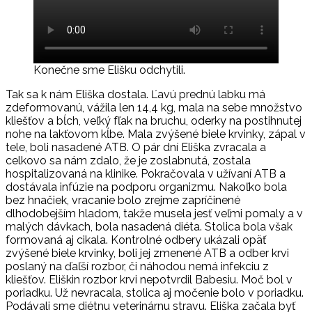
Konečne sme Elišku odchytili.
Tak sa k nám Eliška dostala. Ľavú prednú labku má
zdeformovanú, vážila len 14,4 kg, mala na sebe množstvo
kliešťov a bĺch, veľký fľak na bruchu, oderky na postihnutej
nohe na lakťovom kĺbe. Mala zvýšené biele krvinky, zápal v
tele, boli nasadené ATB. O pár dní Eliška zvracala a
celkovo sa nám zdalo, že je zoslabnutá, zostala
hospitalizovaná na klinike. Pokračovala v užívaní ATB a
dostávala infúzie na podporu organizmu. Nakoľko bola
bez hnačiek, vracanie bolo zrejme zapríčinené
dlhodobejším hladom, takže musela jesť veľmi pomaly a v
malých dávkach, bola nasadená diéta. Stolica bola však
formovaná aj cikala. Kontrolné odbery ukázali opäť
zvýšené biele krvinky, boli jej zmenené ATB a odber krvi
poslaný na ďaľší rozbor, či náhodou nemá infekciu z
kliešťov. Eliškin rozbor krvi nepotvrdil Babesiu. Moč bol v
poriadku. Už nevracala, stolica aj močenie bolo v poriadku.
Podávali sme diétnu veterinárnu stravu. Eliška začala byť