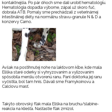
kontaktnejšia. Po pár dňoch sme dali urobiť hematológiu.
Hematológia dopadla výborne, zápal už skoro fuč,
dobrala ATB. Pomaly sme prechádzali z veterinárnej
intestinálnej diéty na normálnu stravu-granule N & D a
konzervy Carno.
Avšak na postihnutej nohe na lakťovom kĺbe, kde mala
Eliška staré oderky si vyhryzovaním a vylizovaním
spôsobila menšiu otvorenú ranu. Pani doktorka jej ranu
vyčistila, bol tam hnis. Dávali sme Framykoinovu a
Calciovu masť.
Takýto obrovský fľak mala Eliška na bruchu/slabine-
reakcia na kliešťa. Našťastie fľak zmizol.