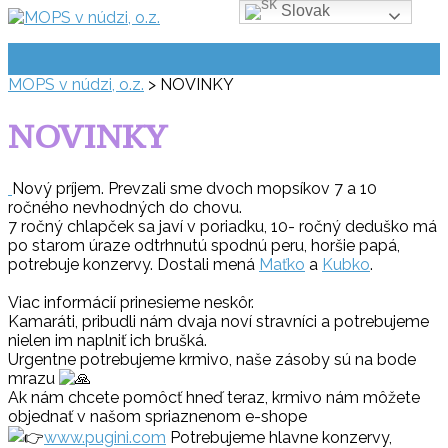
Slovak
Prejsť
na
obsah
MOPS v núdzi, o.z.
>
NOVINKY
NOVINKY
Nový príjem. Prevzali sme dvoch mopsíkov 7 a 10
ročného nevhodných do chovu.
7 ročný chlapček sa javí v poriadku, 10- ročný deduško má
po starom úraze odtrhnutú spodnú peru, horšie papá,
potrebuje konzervy. Dostali mená
Maťko
a
Kubko
.
Viac informácií prinesieme neskôr.
Kamaráti, pribudli nám dvaja noví stravníci a potrebujeme
nielen im naplniť ich brušká.
Urgentne potrebujeme krmivo, naše zásoby sú na bode
mrazu
Ak nám chcete pomôcť hneď teraz, krmivo nám môžete
objednať v našom spriaznenom e-shope
www.pugini.com
Potrebujeme hlavne konzervy,