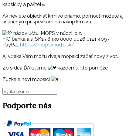
kapsičky a paštéty.
Ak neviete objednať krmivo priamo, pomôcť môžete aj
finančným príspevkom na nákup krmiva.
názov účtu: MOPS v núdzi, o.z.
FIO banka a.s. SK15 8330 0000 0026 0121 4097
PayPal:
https://mopsvnudzi.sk/
Aj vďaka Vám môžu dvaja mopsíci začať nový život.
Zo srdca ĎAkujeme
každému, kto pomôže.
Zuzka a noví mopsíci
Podporte nás