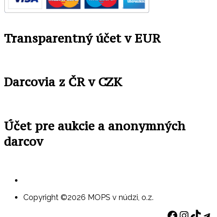
Transparentný účet v EUR
Darcovia z ČR v CZK
Účet pre aukcie a anonymných
darcov
Copyright ©2026 MOPS v núdzi, o.z.
Faceboo
Instag
TikT
Te