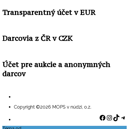
Transparentný účet v EUR
Darcovia z ČR v CZK
Účet pre aukcie a anonymných
darcov
Copyright ©2026 MOPS v núdzi, o.z.
Faceboo
Instag
TikT
Te
Téma od
Out the Box