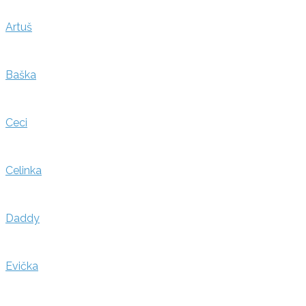
Artuš
Baška
Ceci
Celinka
Daddy
Evička