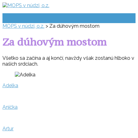
Prejsť
na
obsah
MOPS v núdzi, o.z.
>
Za dúhovým mostom
Za dúhovým mostom
Všetko sa začína a aj končí, navždy však zostanú hlboko v
našich srdciach.
Adelka
Anička
Artur