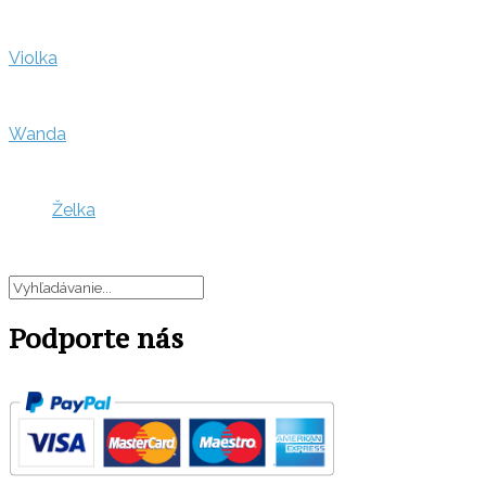
Violka
Wanda
Želka
Podporte nás