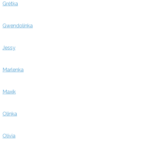
Grétka
Gwendolínka
Jessy
Marlenka
Maxík
Olinka
Olívia