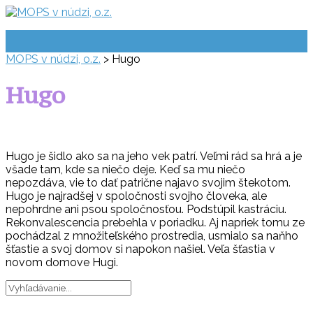
Prejsť
na
obsah
MOPS v núdzi, o.z.
>
Hugo
Hugo
Hugo je šidlo ako sa na jeho vek patrí. Veľmi rád sa hrá a je
všade tam, kde sa niečo deje. Keď sa mu niečo
nepozdáva, vie to dať patrične najavo svojim štekotom.
Hugo je najradšej v spoločnosti svojho človeka, ale
nepohrdne ani psou spoločnosťou. Podstúpil kastráciu.
Rekonvalescencia prebehla v poriadku. Aj napriek tomu ze
pochádzal z množiteľského prostredia, usmialo sa naňho
šťastie a svoj domov si napokon našiel. Veľa šťastia v
novom domove Hugi.