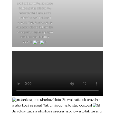
pred sebou knihy, za sebou
ticho a pokoj. Stačila mu
jednoduchá škatuľa ako
peliešok a svet bol hneď
veselší. Pretože niekedy je
najväčšie šťastie byť len tak.
V bezpečí, v teple, s plným
bruškom a pokojom v
očiach.
Janko a jeho uhorkové leto. Že vraj začiatok prázdnin
a uhorková sezóna? Tak u nás doma to platí doslova!
Janíčkovi začala uhorková sezóna naplno – a to tak, že si ju