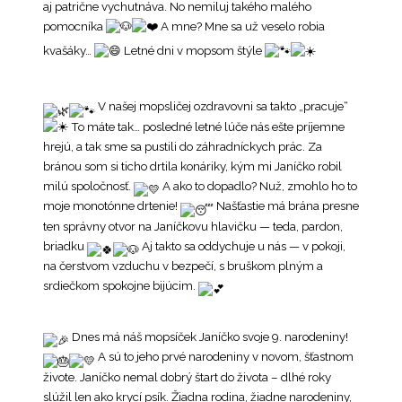
aj patrične vychutnáva. No nemiluj takého malého
pomocníka
A mne? Mne sa už veselo robia
kvašáky…
Letné dni v mopsom štýle
V našej mopsličej ozdravovni sa takto „pracuje“
To máte tak… posledné letné lúče nás ešte príjemne
hrejú, a tak sme sa pustili do záhradníckych prác. Za
bránou som si ticho drtila konáriky, kým mi Janíčko robil
milú spoločnosť.
A ako to dopadlo? Nuž, zmohlo ho to
moje monotónne drtenie!
Našťastie má brána presne
ten správny otvor na Janíčkovu hlavičku — teda, pardon,
briadku
Aj takto sa oddychuje u nás — v pokoji,
na čerstvom vzduchu v bezpečí, s bruškom plným a
srdiečkom spokojne bijúcim.
Dnes má náš mopsíček Janíčko svoje 9. narodeniny!
A sú to jeho prvé narodeniny v novom, šťastnom
živote. Janíčko nemal dobrý štart do života – dlhé roky
slúžil len ako krycí psík. Žiadna rodina, žiadne narodeniny,