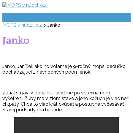
Prejsť
na
obsah
MOPS v núdzi, o.z.
>
Janko
Janko
Janko, Janíček ako ho voláme je 9-ročný mopsi deduško
pochádzajúci z nevhodných podmienok.
Zatiaľ sa javí v poriadku, uvidíme po veterinárnom
vyšetrení. Zuby má v zlom stave a jeho kožuch je viac než
chlpatý. Chce to viac krát okúpať a postupne vyčesávať.
Starej podsady má habadej.