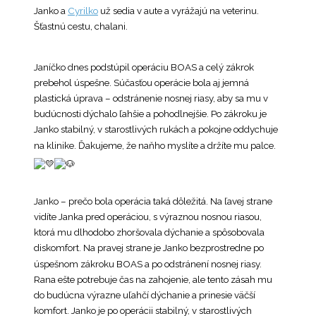
Janko a
Cyrilko
už sedia v aute a vyrážajú na veterinu.
Šťastnú cestu, chalani.
Janíčko dnes podstúpil operáciu BOAS a celý zákrok
prebehol úspešne. Súčasťou operácie bola aj jemná
plastická úprava – odstránenie nosnej riasy, aby sa mu v
budúcnosti dýchalo ľahšie a pohodlnejšie. Po zákroku je
Janko stabilný, v starostlivých rukách a pokojne oddychuje
na klinike. Ďakujeme, že naňho myslíte a držíte mu palce.
Janko – prečo bola operácia taká dôležitá. Na ľavej strane
vidíte Janka pred operáciou, s výraznou nosnou riasou,
ktorá mu dlhodobo zhoršovala dýchanie a spôsobovala
diskomfort. Na pravej strane je Janko bezprostredne po
úspešnom zákroku BOAS a po odstránení nosnej riasy.
Rana ešte potrebuje čas na zahojenie, ale tento zásah mu
do budúcna výrazne uľahčí dýchanie a prinesie väčší
komfort. Janko je po operácii stabilný, v starostlivých