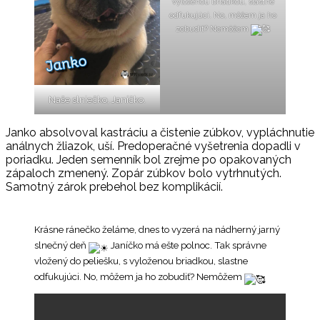
vyloženou briadkou, slastne
odfukujúci. No, môžem ja ho
zobudiť? Nemôžem
Naše slniečko, Janíčko.
Janko absolvoval kastráciu a čistenie zúbkov, vypláchnutie
análnych žliazok, uší. Predoperačné vyšetrenia dopadli v
poriadku. Jeden semenník bol zrejme po opakovaných
zápaloch zmenený. Zopár zúbkov bolo vytrhnutých.
Samotný zárok prebehol bez komplikácií.
Krásne ránečko želáme, dnes to vyzerá na nádherný jarný
slnečný deň
Janíčko má ešte polnoc. Tak správne
vložený do peliešku, s vyloženou briadkou, slastne
odfukujúci. No, môžem ja ho zobudiť? Nemôžem