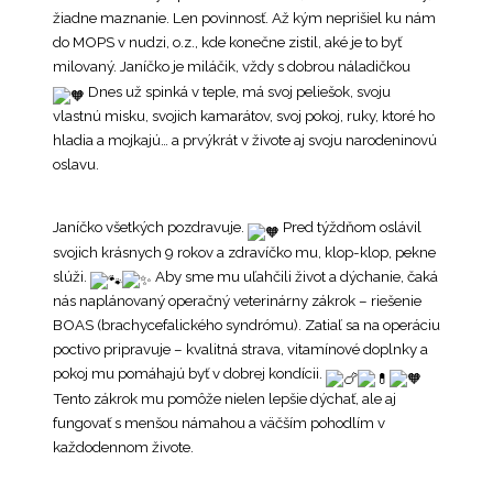
žiadne maznanie. Len povinnosť. Až kým neprišiel ku nám
do MOPS v nudzi, o.z., kde konečne zistil, aké je to byť
milovaný. Janíčko je miláčik, vždy s dobrou náladičkou
Dnes už spinká v teple, má svoj peliešok, svoju
vlastnú misku, svojich kamarátov, svoj pokoj, ruky, ktoré ho
hladia a mojkajú… a prvýkrát v živote aj svoju narodeninovú
oslavu.
Janíčko všetkých pozdravuje.
Pred týždňom oslávil
svojich krásnych 9 rokov a zdravíčko mu, klop-klop, pekne
slúži.
Aby sme mu uľahčili život a dýchanie, čaká
nás naplánovaný operačný veterinárny zákrok – riešenie
BOAS (brachycefalického syndrómu). Zatiaľ sa na operáciu
poctivo pripravuje – kvalitná strava, vitamínové doplnky a
pokoj mu pomáhajú byť v dobrej kondícii.
Tento zákrok mu pomôže nielen lepšie dýchať, ale aj
fungovať s menšou námahou a väčším pohodlím v
každodennom živote.