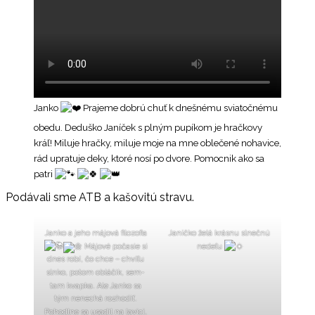
Janko
Prajeme dobrú chuť k dnešnému sviatočnému
obedu. Deduško Janíček s plným pupíkom je hračkovy
kráľ! Miluje hračky, miluje moje na mne oblečené nohavice,
rád upratuje deky, ktoré nosí po dvore. Pomocnik ako sa
patri
Podávali sme ATB a kašovitú stravu.
Janko a jeho májová filozofia
Janíčko želá krásnu slnečnú
Májové počasie si
nedeľu
dnes robí, čo chce – chvíľu
slnko, potom obláčik, sem-
tam kvapka. Ale Janko sa
tým nenechá rozhodiť.
Pohodlne sa usadil na lavici,