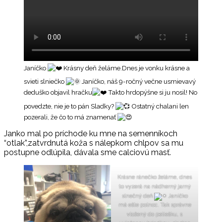
Janíčko
Krásny deň želáme.Dnes je vonku krásne a
svieti slniečko
Janíčko, náš 9-ročný večne usmievavý
deduško objavil hračku
Takto hrdopýšne si ju nosil! No
povedzte, nie je to pán Sladky?
Ostatný chalani len
pozerali, že čo to má znamenať
Janko mal po príchode ku mne na semenníkoch
“otlak”,zatvrdnutá koža s nálepkom chlpov sa mu
postupne odlúpila, dávala sme calciovú masť.
Krásne ránečko želáme, dnes
to vyzerá na nádherný jarný
slnečný deň
Janíčko
má ešte polnoc. Tak správne
vložený do peliešku, s