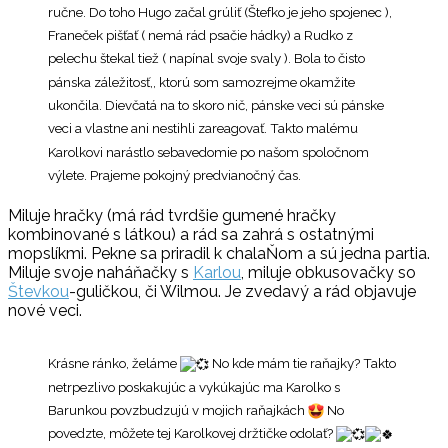
ručne. Do toho Hugo začal grúliť (Štefko je jeho spojenec ),
Franeček pišťať ( nemá rád psačie hádky) a Rudko z
pelechu štekal tiež ( napínal svoje svaly ). Bola to čisto
pánska záležitosť,, ktorú som samozrejme okamžite
ukončila. Dievčatá na to skoro nič, pánske veci sú pánske
veci a vlastne ani nestihli zareagovať. Takto malému
Karolkovi narástlo sebavedomie po našom spoločnom
výlete. Prajeme pokojný predvianočný čas.
Miluje hračky (má rád tvrdšie gumené hračky
kombinované s látkou) a rád sa zahrá s ostatnými
mopslíkmi. Pekne sa priradil k chalaŇom a sú jedna partia.
Miluje svoje naháňačky s
Karlou
, miluje obkusovačky so
Števkou
-guličkou, či Wilmou. Je zvedavý a rád objavuje
nové veci.
Krásne ránko, želáme
No kde mám tie raňajky? Takto
netrpezlivo poskakujúc a vykúkajúc ma Karolko s
Barunkou povzbudzujú v mojich raňajkách
No
povedzte, môžete tej Karolkovej držtičke odolať?