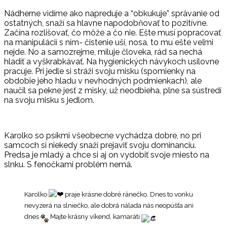
Nádherne vidíme ako napreduje a “obkukuje” správanie od
ostatných, snaží sa hlavne napodobňovať to pozitívne.
Začína rozlišovať, čo môže a čo nie. Ešte musí popracovať
na manipulácií s ním- čistenie uší, nosa, to mu ešte veľmi
nejde. No a samozrejme, miluje človeka, rád sa nechá
hladiť a vyškrabkávať. Na hygienických návykoch usilovne
pracuje. Pri jedle si stráži svoju misku (spomienky na
obdobie jeho hladu v nevhodných podmienkach), ale
naučil sa pekne jesť z misky, už neodbieha, plne sa sústredí
na svoju misku s jedlom.
Karolko so psíkmi všeobecne vychádza dobre, no pri
samcoch si niekedy snaží prejaviť svoju dominanciu.
Predsa je mladý a chce si aj on vydobiť svoje miesto na
slnku. S fenočkami problém nemá.
Karolko
praje krásne dobré ránečko. Dnes to vonku
nevyzerá na slniečko, ale dobrá nálada nás neopúšťa ani
dnes
Majte krásny víkend, kamaráti