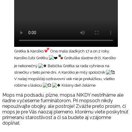
Grétka & Karolko
Ona mala sladkých 17 a on 2 roky.
Karolko ľubi Grétku
Grétuška slastne drží, Karolko
je nekonečný
Babička Grétka sa rada vyhrieva na
slniečku v tieto jarné dni. A Karolko je milý spoločník
V našej mopsličej ozdravovni vek nie je prekážkou, všetko
robíme s láskou
Krásny deň želáme
Mops má podsadu, pĺzne, mopsa NIKDY nestriháme ale
riadne vyčešeme furminátorom. Pri mopsoch nikdy
nepoužívajte obojky, ale postroje! Zvážte preto prosím, či
mops je pre Vás ńaozaj plemeno, ktorému viete poskytnúť
primeranú starostlivosť a či sa budete aj vzájomne
dopĺňať.