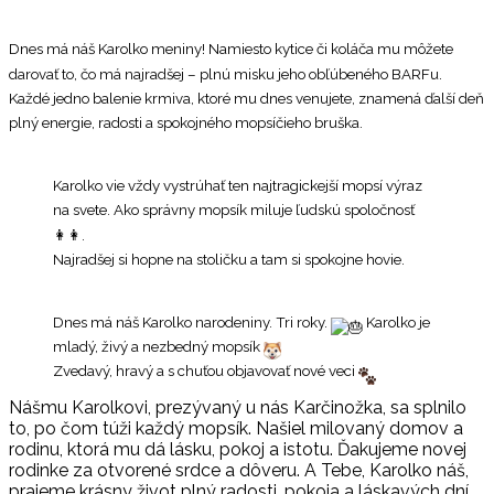
Dnes má náš Karolko meniny! Namiesto kytice či koláča mu môžete
darovať to, čo má najradšej – plnú misku jeho obľúbeného BARFu.
Každé jedno balenie krmiva, ktoré mu dnes venujete, znamená ďalší deň
plný energie, radosti a spokojného mopsíčieho bruška.
Karolko vie vždy vystrúhať ten najtragickejší mopsí výraz
na svete. Ako správny mopsík miluje ľudskú spoločnosť
👩‍👩‍.
Najradšej si hopne na stoličku a tam si spokojne hovie.
Dnes má náš Karolko narodeniny. Tri roky.
Karolko je
mladý, živý a nezbedný mopsík
Zvedavý, hravý a s chuťou objavovať nové veci
Nášmu Karolkovi, prezývaný u nás Karčinožka, sa splnilo
to, po čom túži každý mopsík. Našiel milovaný domov a
rodinu, ktorá mu dá lásku, pokoj a istotu. Ďakujeme novej
rodinke za otvorené srdce a dôveru. A Tebe, Karolko náš,
prajeme krásny život plný radosti, pokoja a láskavých dní.