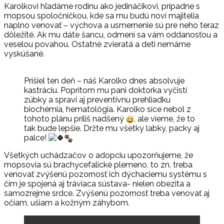
Karolkovi hľadáme rodinu ako jedináčikovi, prípadne s
mopsou spoločníčkou, kde sa mu budú noví majitelia
naplno venovať – výchova a usmernenie sú pre neho teraz
dôležité. Ak mu dáte šancu, odmení sa vám oddanosťou a
veselou povahou. Ostatné zvieratá a deti nemáme
vyskúšané.
Prišiel ten deň – náš Karolko dnes absolvuje
kastráciu. Popritom mu pani doktorka vyčistí
zúbky a spraví aj preventívnu prehliadku
biochémia, hematológia. Karolko síce nebol z
tohoto plánu príliš nadšený
, ale vieme, že to
tak bude lepšie. Držte mu všetky labky, packy aj
palce!
Všetkých uchádzačov o adopciu upozorňujeme, že
mopsovia sú brachycefalické plemeno, to zn. treba
venovať zvýšenú pozornosť ich dýchaciemu systému s
čím je spojená aj tráviaca sústava- nielen obezita a
samozrejme srdce. Zvýšenú pozornosť treba venovať aj
očiam, ušiam a kožným záhybom.