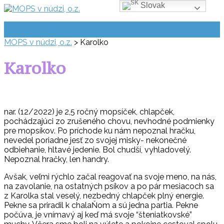
Slovak
Prejsť
na
obsah
MOPS v núdzi, o.z.
>
Karolko
Karolko
nar. (12/2022) je 2,5 ročný mopsíček, chlapček,
pochádzajúci zo zrušeného chovu, nevhodné podmienky
pre mopsíkov. Po príchode ku nám nepoznal hračku,
nevedel poriadne jesť zo svojej misky- nekonečné
odbiehanie, hltavé jedenie. Bol chudší, vyhladovelý.
Nepoznal hračky, len handry.
Avšak, veľmi rýchlo začal reagovať na svoje meno, na nás,
na zavolanie, na ostatných psíkov a po pár mesiacoch sa
z Karolka stal veselý, nezbedný chlapček plný energie.
Pekne sa priradil k chalaŇom a sú jedna partia. Pekne
počúva, je vnímavý aj keď má svoje “šteniatkovské”