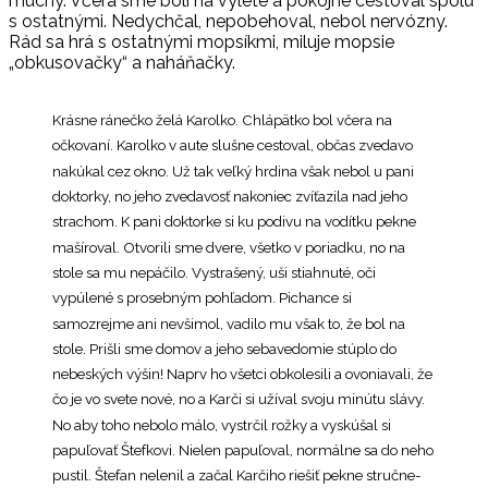
muchy. Včera sme boli na výlete a pokojne cestoval spolu
s ostatnými. Nedychčal, nepobehoval, nebol nervózny.
Rád sa hrá s ostatnými mopsíkmi, miluje mopsie
„obkusovačky“ a naháňačky.
Krásne ránečko želá Karolko. Chlápätko bol včera na
očkovaní. Karolko v aute slušne cestoval, občas zvedavo
nakúkal cez okno. Už tak veľký hrdina však nebol u pani
doktorky, no jeho zvedavosť nakoniec zvíťazila nad jeho
strachom. K pani doktorke si ku podivu na vodítku pekne
mašíroval. Otvorili sme dvere, všetko v poriadku, no na
stole sa mu nepáčilo. Vystrašený, uši stiahnuté, oči
vypúlené s prosebným pohľadom. Pichance si
samozrejme ani nevšimol, vadilo mu však to, že bol na
stole. Prišli sme domov a jeho sebavedomie stúplo do
nebeských výšin! Naprv ho všetci obkolesili a ovoniavali, že
čo je vo svete nové, no a Karči si užíval svoju minútu slávy.
No aby toho nebolo málo, vystrčil rožky a vyskúšal si
papuľovať Štefkovi. Nielen papuľoval, normálne sa do neho
pustil. Štefan nelenil a začal Karčiho riešiť pekne stručne-